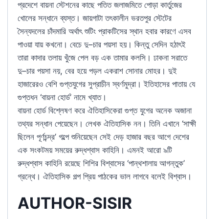
প্রদেশে বায়না স্টেশনের কাছে পতিত জলাজমিতে পোড়া কার্তুজের
খোলের সন্ধানে ব্যস্ত। জায়গাটা তৎকালীন ভরতপুর স্টেটের
সৈন্যদলের চাঁদমারি অর্থাৎ শুটিং প্রাকটিসের স্থান হবার কারণে এসব
পাওয়া যায় কখনো। বেচে দু–চার পয়সা হয়। কিন্তু সেদিন হঠাৎই
তারা কাদার তলায় খুঁজে পেল বড় এক তামার কলসি। ঢাকনা সরাতে
দু–চার পয়সা নয়, বের হয়ে পড়ল একরাশ সোনার মোহর। দুই
হাজারেরও বেশি গুপ্তযুগের সুপ্রাচীন স্বর্ণমুদ্রা। ইতিহাসের পাতায় যে
গুপ্তধন ‘বায়না হোর্ড’ নামে খ্যাত।
বায়না হোর্ড বিশ্লেষণ করে ঐতিহাসিকেরা গুপ্ত যুগের অনেক অজানা
তথ্যর সন্ধান পেয়েছেন। লেখক ঐতিহাসিক নন। তিনি এখানে ‘সাক্ষী
ছিলেন পূর্ণচন্দ্র’ গল্পে শুনিয়েছেন সেই দেড় হাজার বছর আগে দেশের
এক সংকটময় সময়ের রুদ্ধশ্বাস কাহিনি। এমনই আরো ৯টি
রুদ্ধশ্বাস কাহিনি রয়েছে শিশির বিশ্বাসের ‘পান্থশালায় আগন্তুক’
গ্রন্থে। ঐতিহাসিক গল্প প্রিয় পাঠকের ভাল লাগবে বলেই বিশ্বাস।
AUTHOR
-SISIR