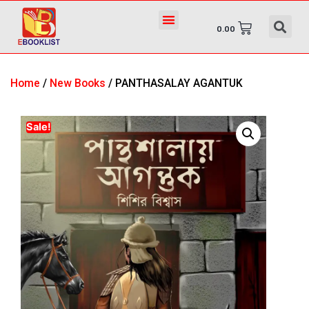
0.00
Home
/
New Books
/ PANTHASALAY AGANTUK
Sale!